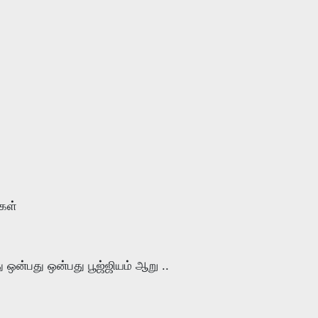
கள்
ு ஒன்பது ஒன்பது பூஜ்ஜியம் ஆறு ..