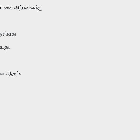
ு மனை விற்பனைக்கு
ுள்ளது.
்டது.
னை ஆகும்.