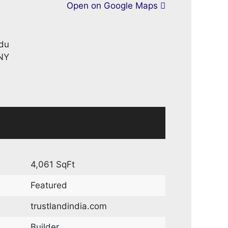
Open on Google Maps
du
NY
4,061 SqFt
Featured
trustlandindia.com
Builder