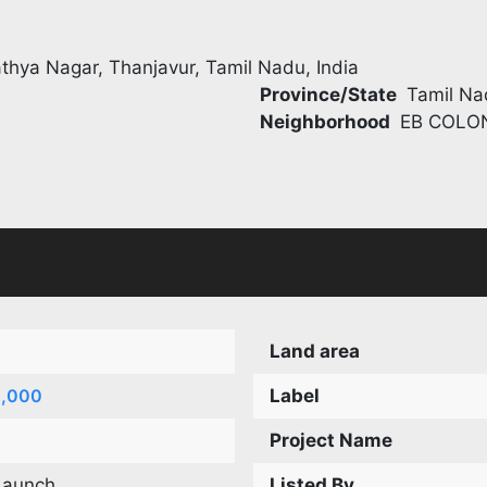
athya Nagar, Thanjavur, Tamil Nadu, India
Province/State
Tamil Na
Neighborhood
EB COLO
Land area
2,000
Label
Project Name
Launch
Listed By