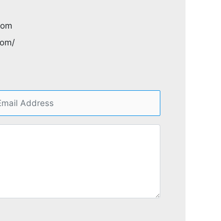
com
com/