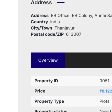
Address
Address
EB Office, EB Colony, Annai S
Country
India
City/Town
Thanjavur
Postal code/ZIP
613007
Overview
Property ID
0051
Price
₹8,12
Property Type
Plots
Property status
New 