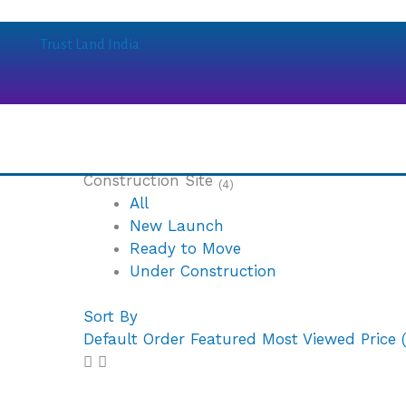
Skip
to
Trust Land India
content
Construction Site
(4)
All
New Launch
Ready to Move
Under Construction
Sort By
Default Order
Featured
Most Viewed
Price 