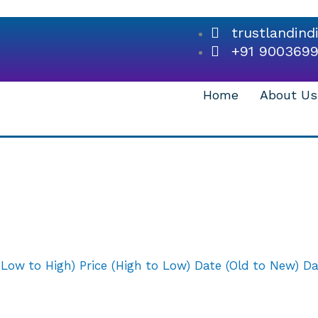
trustlandin
+91 900369
Home
About Us
(Low to High)
Price (High to Low)
Date (Old to New)
Da