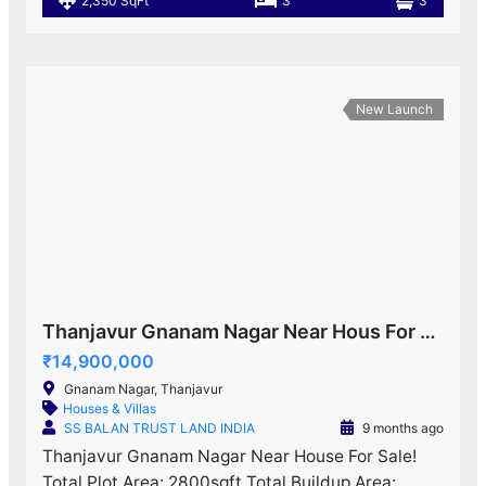
2,350 SqFt
3
3
New Launch
Thanjavur Gnanam Nagar Near Hous For Sale!
₹14,900,000
Gnanam Nagar, Thanjavur
Houses & Villas
SS BALAN TRUST LAND INDIA
9 months ago
Thanjavur Gnanam Nagar Near House For Sale!
Total Plot Area: 2800sqft Total Buildup Area: