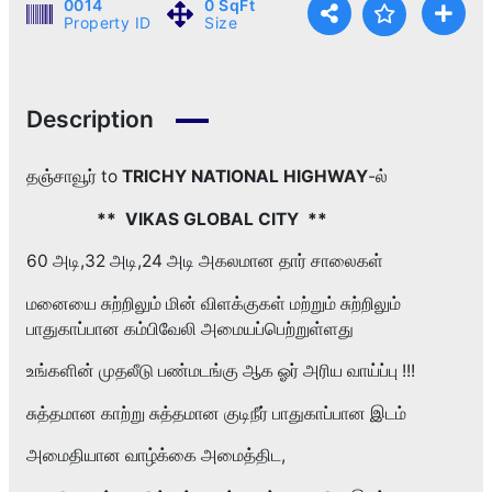
0014
0 SqFt
Property ID
Size
Description
தஞ்சாவூர் to
TRICHY NATIONAL HIGHWAY
-ல்
** VIKAS GLOBAL CITY **
60 அடி,32 அடி,24 அடி அகலமான தார் சாலைகள்
மனையை சுற்றிலும் மின் விளக்குகள் மற்றும் சுற்றிலும்
பாதுகாப்பான கம்பிவேலி அமையப்பெற்றுள்ளது
உங்களின் முதலீடு பண்மடங்கு ஆக ஓர் அரிய வாய்ப்பு !!!
சுத்தமான காற்று சுத்தமான குடிநீர் பாதுகாப்பான இடம்
அமைதியான வாழ்க்கை அமைத்திட,