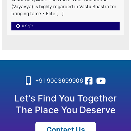
(Vayavya) is highly regarded in Vastu Shastra for
bringing fame • Elite […]
0 SqFt
+91 9003699906
Let's Find You Together
The Place You Deserve
Contact Us